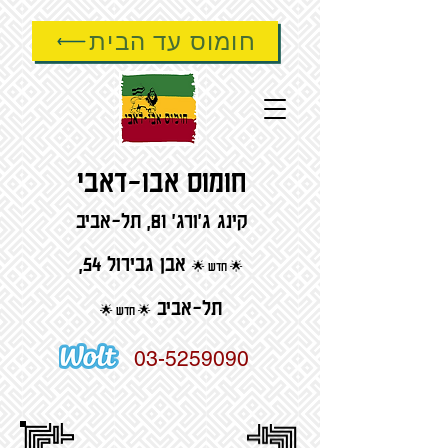
custom
חומוס עד הבית
חומוס אבו-דאבי
קינג ג'ורג' 81, תל-אביב
אבן גבירול 54,
🌟 חדש 🌟
תל-אביב
🌟 חדש 🌟
03-5259090