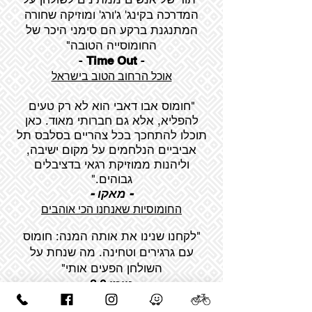
המדרכה בקינג' ג'ורג' ומוזיקה שחורה
המתנגנת ברקע הם סימני היכר של
החומוסייה הטובה"
-
Time Out
-
אוכל הרחוב הטוב בישראל
"חומוס אבו דאבי הוא לא רק טעים
להפליא, אלא גם חברותי מאוד. כאן
תוכלו להתחכך בכל צהריים בסלבס תל
אביביים הנלחמים על מקום ישיבה,
וליהנות ממוזיקת רגאי בדציבלים
גבוהים."
- מאקו -
החומוסיות שאנחנו הכי אוהבים
"לקחנו שנינו את אותה המנה: חומוס
עם גרגירים וטחינה. מה שנחת על
השולחן הפעים אותי"
- ניימן 3.0 -
חומוס אבו דאבי, ביקורת